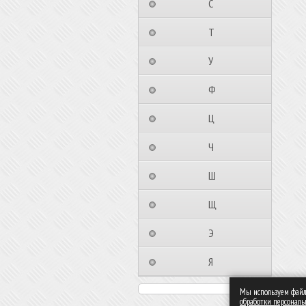
⠀⠀⠀⠀⠀⠀С⠀⠀⠀⠀⠀⠀⠀
⠀⠀⠀⠀⠀⠀Т⠀⠀⠀⠀⠀⠀⠀
⠀⠀⠀⠀⠀⠀У⠀⠀⠀⠀⠀⠀⠀
⠀⠀⠀⠀⠀⠀Ф⠀⠀⠀⠀⠀⠀⠀
⠀⠀⠀⠀⠀⠀Ц⠀⠀⠀⠀⠀⠀⠀
⠀⠀⠀⠀⠀⠀Ч⠀⠀⠀⠀⠀⠀⠀
⠀⠀⠀⠀⠀⠀Ш⠀⠀⠀⠀⠀⠀⠀
⠀⠀⠀⠀⠀⠀Щ⠀⠀⠀⠀⠀⠀⠀
⠀⠀⠀⠀⠀⠀Э⠀⠀⠀⠀⠀⠀⠀
⠀⠀⠀⠀⠀⠀Я⠀⠀⠀⠀⠀⠀⠀
Мы используем файлы
обработки персонал