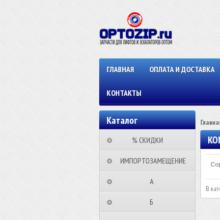
ГЛАВНАЯ
ОПЛАТА И ДОСТАВКА
КОНТАКТЫ
Каталог
Главна
KO
⠀⠀⠀% СКИДКИ⠀⠀⠀⠀
⠀ИМПОРТОЗАМЕЩЕНИЕ
Сор
⠀⠀⠀⠀⠀⠀А⠀⠀⠀⠀⠀⠀⠀
В кат
⠀⠀⠀⠀⠀⠀Б⠀⠀⠀⠀⠀⠀⠀