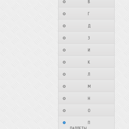
⠀⠀⠀⠀⠀⠀В⠀⠀⠀⠀⠀⠀⠀
⠀⠀⠀⠀⠀⠀Г⠀⠀⠀⠀⠀⠀⠀
⠀⠀⠀⠀⠀⠀Д⠀⠀⠀⠀⠀⠀⠀
⠀⠀⠀⠀⠀⠀З⠀⠀⠀⠀⠀⠀⠀
⠀⠀⠀⠀⠀⠀И⠀⠀⠀⠀⠀⠀⠀
⠀⠀⠀⠀⠀⠀К⠀⠀⠀⠀⠀⠀⠀
⠀⠀⠀⠀⠀⠀Л⠀⠀⠀⠀⠀⠀⠀
⠀⠀⠀⠀⠀⠀М⠀⠀⠀⠀⠀⠀⠀
⠀⠀⠀⠀⠀⠀Н⠀⠀⠀⠀⠀⠀⠀
⠀⠀⠀⠀⠀⠀О⠀⠀⠀⠀⠀⠀⠀
⠀⠀⠀⠀⠀⠀П⠀⠀⠀⠀⠀⠀⠀
ПАЛЛЕТЫ