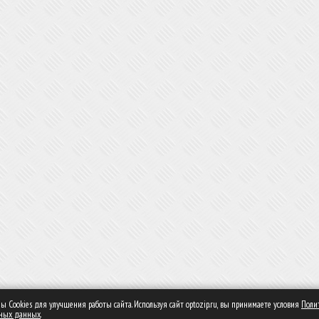
 Сookies для улучшения работы сайта. Используя сайт optozip.ru, вы принимаете условия
Поли
ьных данных
.