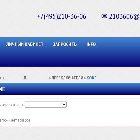
+7(495)210-36-06 ✉ 2103606@ma
ЛИЧНЫЙ КАБИНЕТ
ЗАПРОСИТЬ
INFO
я
»
⠀⠀⠀⠀⠀⠀П⠀⠀⠀⠀⠀⠀⠀
»
ПЕРЕКЛЮЧАТЕЛИ
»
KONE
NE
тировать по:
егории нет товаров