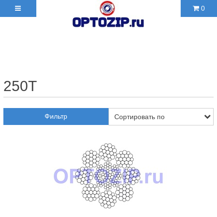
0
+7(495)210-36-06 ✉
2103606@mail.ru
250T
Фильтр