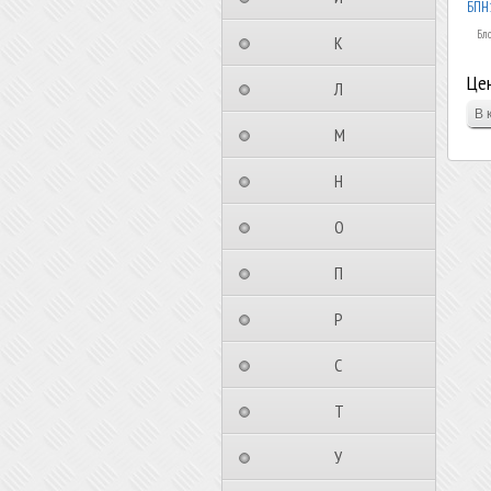
БПН1
Бло
⠀⠀⠀⠀⠀⠀К⠀⠀⠀⠀⠀⠀⠀
Цен
⠀⠀⠀⠀⠀⠀Л⠀⠀⠀⠀⠀⠀⠀
⠀⠀⠀⠀⠀⠀М⠀⠀⠀⠀⠀⠀⠀
⠀⠀⠀⠀⠀⠀Н⠀⠀⠀⠀⠀⠀⠀
⠀⠀⠀⠀⠀⠀О⠀⠀⠀⠀⠀⠀⠀
⠀⠀⠀⠀⠀⠀П⠀⠀⠀⠀⠀⠀⠀
⠀⠀⠀⠀⠀⠀Р⠀⠀⠀⠀⠀⠀⠀
⠀⠀⠀⠀⠀⠀С⠀⠀⠀⠀⠀⠀⠀
⠀⠀⠀⠀⠀⠀Т⠀⠀⠀⠀⠀⠀⠀
⠀⠀⠀⠀⠀⠀У⠀⠀⠀⠀⠀⠀⠀