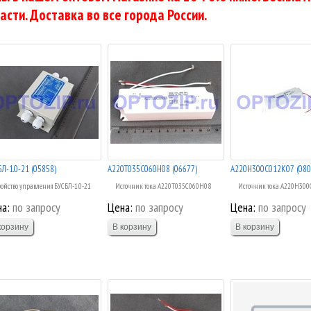
асти. Доставка во все города России.
Л-1.0-21 (05858)
А220Т035С060Н08 (06677)
А220Н300С012К07 (080
ройство управления БУСБЛ-1.0-21
Источник тока А220Т035С060Н08
Источник тока А220Н300
а:
по запросу
Цена:
по запросу
Цена:
по запросу