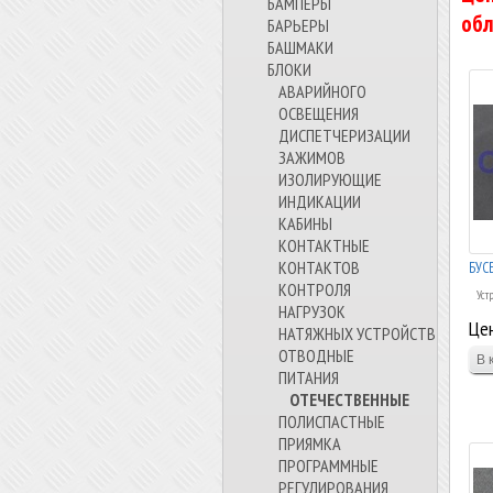
БАМПЕРЫ
обл
БАРЬЕРЫ
БАШМАКИ
БЛОКИ
АВАРИЙНОГО
ОСВЕЩЕНИЯ
ДИСПЕТЧЕРИЗАЦИИ
ЗАЖИМОВ
ИЗОЛИРУЮЩИЕ
ИНДИКАЦИИ
КАБИНЫ
КОНТАКТНЫЕ
КОНТАКТОВ
БУСБ
КОНТРОЛЯ
Уст
НАГРУЗОК
Цен
НАТЯЖНЫХ УСТРОЙСТВ
ОТВОДНЫЕ
ПИТАНИЯ
ОТЕЧЕСТВЕННЫЕ
ПОЛИСПАСТНЫЕ
ПРИЯМКА
ПРОГРАММНЫЕ
РЕГУЛИРОВАНИЯ