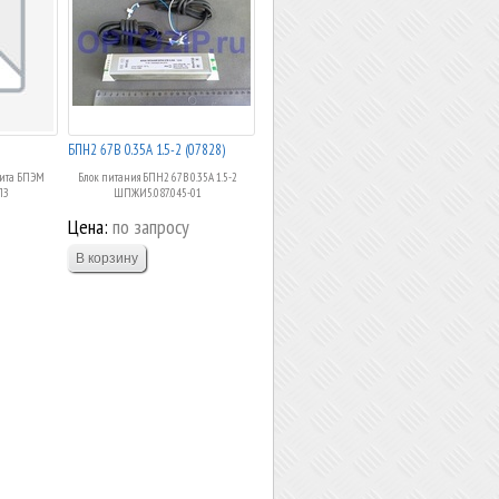
БПН2 67В 0.35А 1.5-2 (07828)
нита БПЭМ
Блок питания БПН2 67В 0.35А 1.5-2
ЛЗ
ШПЖИ5.087.045-01
Цена:
по запросу