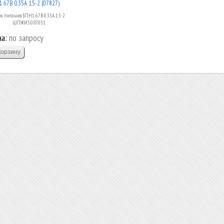
 67В 0.35А 1.5-2 (07827)
к питания БПН1 67В 0.35А 1.5-2
ШПЖИ5.087.031
а:
по запросу