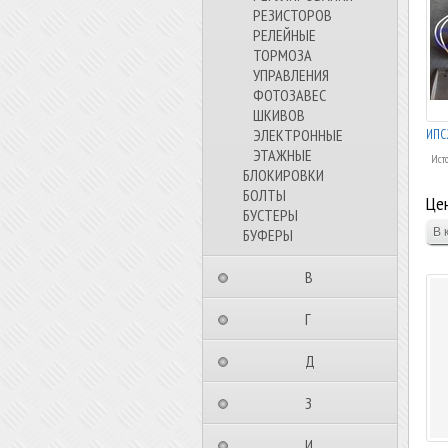
РЕЗИСТОРОВ
РЕЛЕЙНЫЕ
ТОРМОЗА
УПРАВЛЕНИЯ
ФОТОЗАВЕС
ШКИВОВ
ЭЛЕКТРОННЫЕ
ИПС2
ЭТАЖНЫЕ
Ист
БЛОКИРОВКИ
БОЛТЫ
Цен
БУСТЕРЫ
БУФЕРЫ
⠀⠀⠀⠀⠀⠀В⠀⠀⠀⠀⠀⠀⠀
⠀⠀⠀⠀⠀⠀Г⠀⠀⠀⠀⠀⠀⠀
⠀⠀⠀⠀⠀⠀Д⠀⠀⠀⠀⠀⠀⠀
⠀⠀⠀⠀⠀⠀З⠀⠀⠀⠀⠀⠀⠀
⠀⠀⠀⠀⠀⠀И⠀⠀⠀⠀⠀⠀⠀