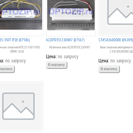
5-350Т IP20 (07586)
А220Т035С110Н07 (07567)
С.345.826.00.000 (04289)
очник питания ИПС25-350Т IP20
Источник тока А220Т035С110Н07
Блок питания электромаг
ОФИС 1610
С.345.826.00.000 Щ
Цена:
по запросу
а:
по запросу
Цена:
по запросу