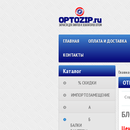
ГЛАВНАЯ
ОПЛАТА И ДОСТАВКА
КОНТАКТЫ
Каталог
Главна
ОТ
⠀⠀⠀% СКИДКИ⠀⠀⠀⠀
⠀ИМПОРТОЗАМЕЩЕНИЕ
Сор
⠀⠀⠀⠀⠀⠀А⠀⠀⠀⠀⠀⠀⠀
БЛ
⠀⠀⠀⠀⠀⠀Б⠀⠀⠀⠀⠀⠀⠀
БАЛКИ
Цен