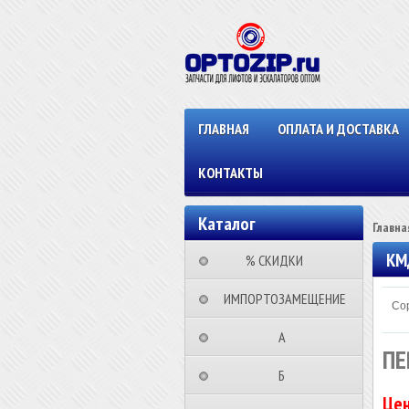
ГЛАВНАЯ
ОПЛАТА И ДОСТАВКА
КОНТАКТЫ
Каталог
Главна
КМ
⠀⠀⠀% СКИДКИ⠀⠀⠀⠀
⠀ИМПОРТОЗАМЕЩЕНИЕ
Сор
⠀⠀⠀⠀⠀⠀А⠀⠀⠀⠀⠀⠀⠀
ПЕ
⠀⠀⠀⠀⠀⠀Б⠀⠀⠀⠀⠀⠀⠀
Цен