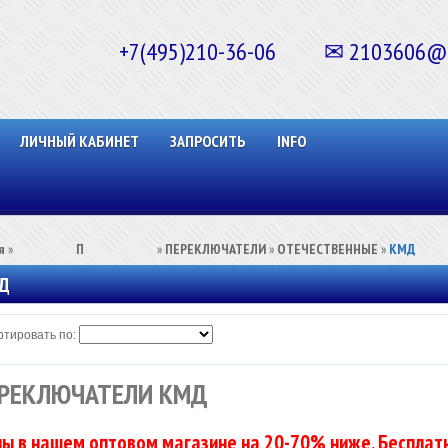
+7(495)210-36-06 ✉ 2103606@ma
ЛИЧНЫЙ КАБИНЕТ
ЗАПРОСИТЬ
INFO
я
»
⠀⠀⠀⠀⠀⠀П⠀⠀⠀⠀⠀⠀⠀
»
ПЕРЕКЛЮЧАТЕЛИ
»
ОТЕЧЕСТВЕННЫЕ
»
КМД
Д
тировать по:
РЕКЛЮЧАТЕЛИ КМД
ы в нашем оптовом магазине на 20-70% ниже. Бесплатн