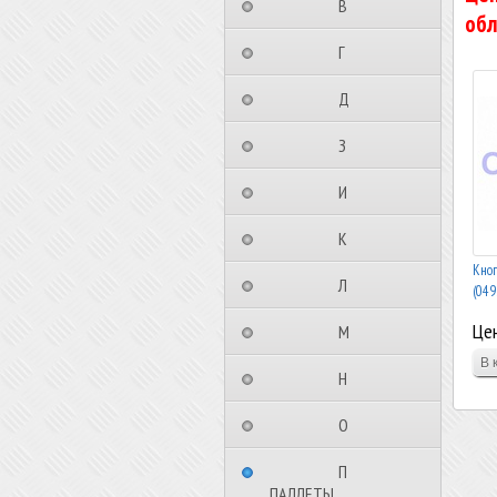
⠀⠀⠀⠀⠀⠀В⠀⠀⠀⠀⠀⠀⠀
обл
⠀⠀⠀⠀⠀⠀Г⠀⠀⠀⠀⠀⠀⠀
⠀⠀⠀⠀⠀⠀Д⠀⠀⠀⠀⠀⠀⠀
⠀⠀⠀⠀⠀⠀З⠀⠀⠀⠀⠀⠀⠀
⠀⠀⠀⠀⠀⠀И⠀⠀⠀⠀⠀⠀⠀
⠀⠀⠀⠀⠀⠀К⠀⠀⠀⠀⠀⠀⠀
Кно
⠀⠀⠀⠀⠀⠀Л⠀⠀⠀⠀⠀⠀⠀
(049
Цен
⠀⠀⠀⠀⠀⠀М⠀⠀⠀⠀⠀⠀⠀
⠀⠀⠀⠀⠀⠀Н⠀⠀⠀⠀⠀⠀⠀
⠀⠀⠀⠀⠀⠀О⠀⠀⠀⠀⠀⠀⠀
⠀⠀⠀⠀⠀⠀П⠀⠀⠀⠀⠀⠀⠀
ПАЛЛЕТЫ