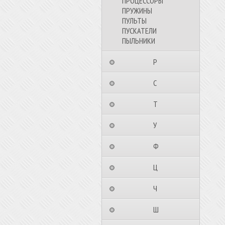
ПРОЦЕССОРЫ
ПРУЖИНЫ
ПУЛЬТЫ
ПУСКАТЕЛИ
ПЫЛЬНИКИ
⠀⠀⠀⠀⠀⠀Р⠀⠀⠀⠀⠀⠀⠀
⠀⠀⠀⠀⠀⠀С⠀⠀⠀⠀⠀⠀⠀
⠀⠀⠀⠀⠀⠀Т⠀⠀⠀⠀⠀⠀⠀
⠀⠀⠀⠀⠀⠀У⠀⠀⠀⠀⠀⠀⠀
⠀⠀⠀⠀⠀⠀Ф⠀⠀⠀⠀⠀⠀⠀
⠀⠀⠀⠀⠀⠀Ц⠀⠀⠀⠀⠀⠀⠀
⠀⠀⠀⠀⠀⠀Ч⠀⠀⠀⠀⠀⠀⠀
⠀⠀⠀⠀⠀⠀Ш⠀⠀⠀⠀⠀⠀⠀