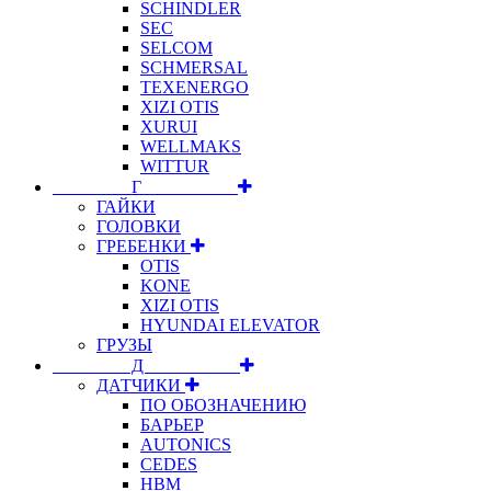
SCHINDLER
SEC
SELCOM
SCHMERSAL
TEXENERGO
XIZI OTIS
XURUI
WELLMAKS
WITTUR
⠀⠀⠀⠀⠀⠀Г⠀⠀⠀⠀⠀⠀⠀
ГАЙКИ
ГОЛОВКИ
ГРЕБЕНКИ
OTIS
KONE
XIZI OTIS
HYUNDAI ELEVATOR
ГРУЗЫ
⠀⠀⠀⠀⠀⠀Д⠀⠀⠀⠀⠀⠀⠀
ДАТЧИКИ
ПО ОБОЗНАЧЕНИЮ
БАРЬЕР
AUTONICS
CEDES
HBM