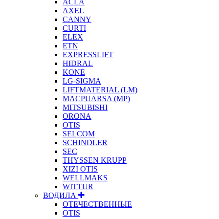
ACLA
AXEL
CANNY
CURTI
ELEX
ETN
EXPRESSLIFT
HIDRAL
KONE
LG-SIGMA
LIFTMATERIAL (LM)
MACPUARSA (MP)
MITSUBISHI
ORONA
OTIS
SELCOM
SCHINDLER
SEC
THYSSEN KRUPP
XIZI OTIS
WELLMAKS
WITTUR
ВОДИЛА
ОТЕЧЕСТВЕННЫЕ
OTIS