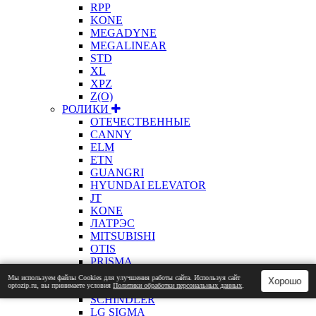
RPP
KONE
MEGADYNE
MEGALINEAR
STD
XL
XPZ
Z(О)
РОЛИКИ
ОТЕЧЕСТВЕННЫЕ
CANNY
ELM
ETN
GUANGRI
HYUNDAI ELEVATOR
JT
KONE
ЛАТРЭС
MITSUBISHI
OTIS
PRISMA
SEC
Мы используем файлы Сookies для улучшения работы сайта. Используя сайт
Хорошо
SELCOM
optozip.ru, вы принимаете условия
Политики обработки персональных данных
.
SCHINDLER
LG SIGMA