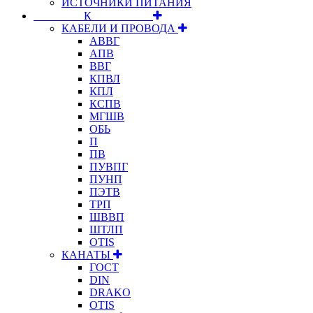
ИСТОЧНИКИ ПИТАНИЯ
⠀⠀⠀⠀⠀⠀К⠀⠀⠀⠀⠀⠀⠀
КАБЕЛИ И ПРОВОДА
АВВГ
АПВ
ВВГ
КПВЛ
КПЛ
КСПВ
МГШВ
ОБЬ
П
ПВ
ПУВПГ
ПУНП
ПЭТВ
ТРП
ШВВП
ШТЛП
OTIS
КАНАТЫ
ГОСТ
DIN
DRAKO
OTIS