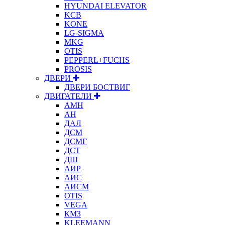
HYUNDAI ELEVATOR
KCB
KONE
LG-SIGMA
MKG
OTIS
PEPPERL+FUCHS
PROSIS
ДВЕРИ
ДВЕРИ БОСТВИГ
ДВИГАТЕЛИ
АМН
АН
ДАЛ
ДСМ
ДСМГ
ДСТ
ДШ
АИР
АИС
АИСМ
OTIS
VEGA
КМЗ
KLEEMANN