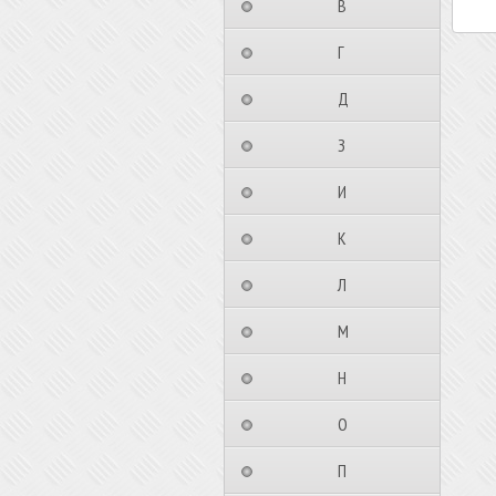
⠀⠀⠀⠀⠀⠀В⠀⠀⠀⠀⠀⠀⠀
⠀⠀⠀⠀⠀⠀Г⠀⠀⠀⠀⠀⠀⠀
⠀⠀⠀⠀⠀⠀Д⠀⠀⠀⠀⠀⠀⠀
⠀⠀⠀⠀⠀⠀З⠀⠀⠀⠀⠀⠀⠀
⠀⠀⠀⠀⠀⠀И⠀⠀⠀⠀⠀⠀⠀
⠀⠀⠀⠀⠀⠀К⠀⠀⠀⠀⠀⠀⠀
⠀⠀⠀⠀⠀⠀Л⠀⠀⠀⠀⠀⠀⠀
⠀⠀⠀⠀⠀⠀М⠀⠀⠀⠀⠀⠀⠀
⠀⠀⠀⠀⠀⠀Н⠀⠀⠀⠀⠀⠀⠀
⠀⠀⠀⠀⠀⠀О⠀⠀⠀⠀⠀⠀⠀
⠀⠀⠀⠀⠀⠀П⠀⠀⠀⠀⠀⠀⠀