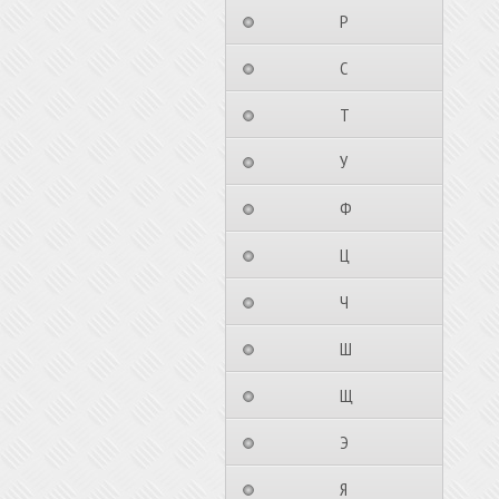
⠀⠀⠀⠀⠀⠀Р⠀⠀⠀⠀⠀⠀⠀
⠀⠀⠀⠀⠀⠀С⠀⠀⠀⠀⠀⠀⠀
⠀⠀⠀⠀⠀⠀Т⠀⠀⠀⠀⠀⠀⠀
⠀⠀⠀⠀⠀⠀У⠀⠀⠀⠀⠀⠀⠀
⠀⠀⠀⠀⠀⠀Ф⠀⠀⠀⠀⠀⠀⠀
⠀⠀⠀⠀⠀⠀Ц⠀⠀⠀⠀⠀⠀⠀
⠀⠀⠀⠀⠀⠀Ч⠀⠀⠀⠀⠀⠀⠀
⠀⠀⠀⠀⠀⠀Ш⠀⠀⠀⠀⠀⠀⠀
⠀⠀⠀⠀⠀⠀Щ⠀⠀⠀⠀⠀⠀⠀
⠀⠀⠀⠀⠀⠀Э⠀⠀⠀⠀⠀⠀⠀
⠀⠀⠀⠀⠀⠀Я⠀⠀⠀⠀⠀⠀⠀