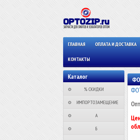
ГЛАВНАЯ
ОПЛАТА И ДОСТАВКА
КОНТАКТЫ
Каталог
ФО
ФО
⠀⠀⠀% СКИДКИ⠀⠀⠀⠀
⠀ИМПОРТОЗАМЕЩЕНИЕ
Опт
⠀⠀⠀⠀⠀⠀А⠀⠀⠀⠀⠀⠀⠀
Цен
обл
⠀⠀⠀⠀⠀⠀Б⠀⠀⠀⠀⠀⠀⠀