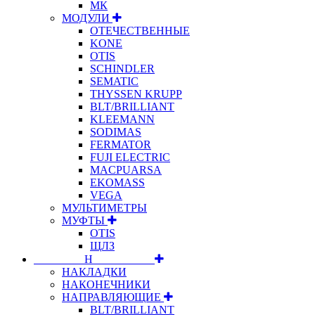
МК
МОДУЛИ
ОТЕЧЕСТВЕННЫЕ
KONE
OTIS
SCHINDLER
SEMATIC
THYSSEN KRUPP
BLT/BRILLIANT
KLEEMANN
SODIMAS
FERMATOR
FUJI ELECTRIC
MACPUARSA
EKOMASS
VEGA
МУЛЬТИМЕТРЫ
МУФТЫ
OTIS
ЩЛЗ
⠀⠀⠀⠀⠀⠀Н⠀⠀⠀⠀⠀⠀⠀
НАКЛАДКИ
НАКОНЕЧНИКИ
НАПРАВЛЯЮЩИЕ
BLT/BRILLIANT