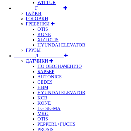
WITTUR
⠀⠀⠀⠀⠀⠀Г⠀⠀⠀⠀⠀⠀⠀
ГАЙКИ
ГОЛОВКИ
ГРЕБЕНКИ
OTIS
KONE
XIZI OTIS
HYUNDAI ELEVATOR
ГРУЗЫ
⠀⠀⠀⠀⠀⠀Д⠀⠀⠀⠀⠀⠀⠀
ДАТЧИКИ
ПО ОБОЗНАЧЕНИЮ
БАРЬЕР
AUTONICS
CEDES
HBM
HYUNDAI ELEVATOR
KCB
KONE
LG-SIGMA
MKG
OTIS
PEPPERL+FUCHS
PROSIS