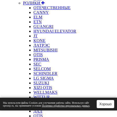
РОЛИКИ
ОТЕЧЕСТВЕННЫЕ
CANNY
ELM
ETN
GUANGRI
HYUNDAI ELEVATOR
JT
KONE
ЛАТРЭС
MITSUBISHI
OTIS
PRISMA
SEC
SELCOM
SCHINDLER
LG SIGMA
SUZUKI
XIZI OTIS
WELLMAKS
WITTUR
РОТОРЫ
Мы используем файлы Сookies для улучшения работы сайта. Используя сайт
Хорошо
optozip.ru, вы принимаете условия
Политики обработки персональных данных
.
АДЛ
ДАЛ
OTIS