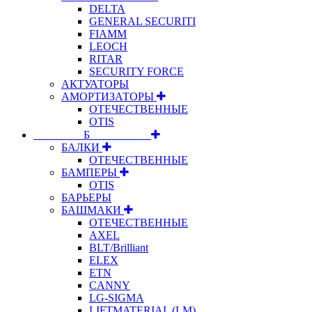
DELTA
GENERAL SECURITI
FIAMM
LEOCH
RITAR
SECURITY FORCE
АКТУАТОРЫ
АМОРТИЗАТОРЫ
ОТЕЧЕСТВЕННЫЕ
OTIS
⠀⠀⠀⠀⠀⠀Б⠀⠀⠀⠀⠀⠀⠀
БАЛКИ
ОТЕЧЕСТВЕННЫЕ
БАМПЕРЫ
OTIS
БАРЬЕРЫ
БАШМАКИ
ОТЕЧЕСТВЕННЫЕ
AXEL
BLT/Brilliant
ELEX
ETN
CANNY
LG-SIGMA
LIFTMATERIAL (LM)