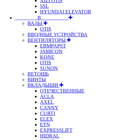
XIZI OTIS
SSL
HYUNDAI ELEVATOR
⠀⠀⠀⠀⠀⠀В⠀⠀⠀⠀⠀⠀⠀
ВАЛЫ
OTIS
ВВОДНЫЕ УСТРОЙСТВА
ВЕНТИЛЯТОРЫ
EBMPAPST
JAMICON
KONE
OTIS
SUNON
ВЕТОШЬ
ВИНТЫ
ВКЛАДЫШИ
ОТЕЧЕСТВЕННЫЕ
ACLA
AXEL
CANNY
CURTI
ELEX
ETN
EXPRESSLIFT
HIDRAL