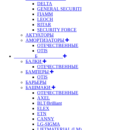
DELTA
GENERAL SECURITI
FIAMM
LEOCH
RITAR
SECURITY FORCE
АКТУАТОРЫ
АМОРТИЗАТОРЫ
ОТЕЧЕСТВЕННЫЕ
OTIS
⠀⠀⠀⠀⠀⠀Б⠀⠀⠀⠀⠀⠀⠀
БАЛКИ
ОТЕЧЕСТВЕННЫЕ
БАМПЕРЫ
OTIS
БАРЬЕРЫ
БАШМАКИ
ОТЕЧЕСТВЕННЫЕ
AXEL
BLT/Brilliant
ELEX
ETN
CANNY
LG-SIGMA
LIFTMATERIAL (LM)