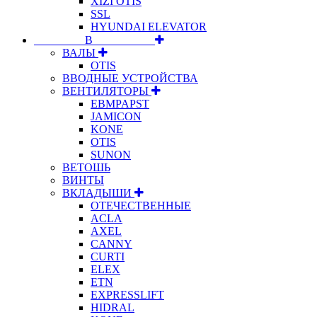
XIZI OTIS
SSL
HYUNDAI ELEVATOR
⠀⠀⠀⠀⠀⠀В⠀⠀⠀⠀⠀⠀⠀
ВАЛЫ
OTIS
ВВОДНЫЕ УСТРОЙСТВА
ВЕНТИЛЯТОРЫ
EBMPAPST
JAMICON
KONE
OTIS
SUNON
ВЕТОШЬ
ВИНТЫ
ВКЛАДЫШИ
ОТЕЧЕСТВЕННЫЕ
ACLA
AXEL
CANNY
CURTI
ELEX
ETN
EXPRESSLIFT
HIDRAL