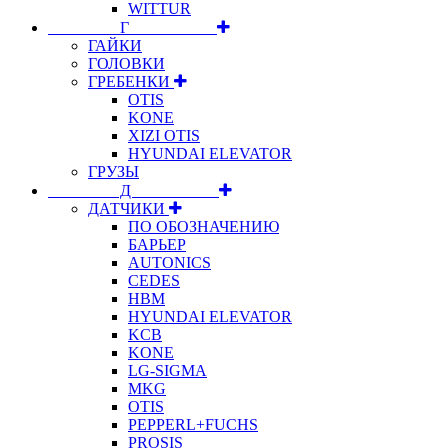
WITTUR
⠀⠀⠀⠀⠀⠀Г⠀⠀⠀⠀⠀⠀⠀
ГАЙКИ
ГОЛОВКИ
ГРЕБЕНКИ
OTIS
KONE
XIZI OTIS
HYUNDAI ELEVATOR
ГРУЗЫ
⠀⠀⠀⠀⠀⠀Д⠀⠀⠀⠀⠀⠀⠀
ДАТЧИКИ
ПО ОБОЗНАЧЕНИЮ
БАРЬЕР
AUTONICS
CEDES
HBM
HYUNDAI ELEVATOR
KCB
KONE
LG-SIGMA
MKG
OTIS
PEPPERL+FUCHS
PROSIS