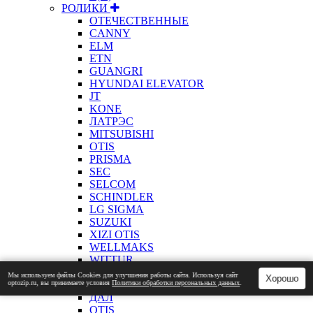
РОЛИКИ
ОТЕЧЕСТВЕННЫЕ
CANNY
ELM
ETN
GUANGRI
HYUNDAI ELEVATOR
JT
KONE
ЛАТРЭС
MITSUBISHI
OTIS
PRISMA
SEC
SELCOM
SCHINDLER
LG SIGMA
SUZUKI
XIZI OTIS
WELLMAKS
WITTUR
РОТОРЫ
Мы используем файлы Сookies для улучшения работы сайта. Используя сайт
Хорошо
optozip.ru, вы принимаете условия
Политики обработки персональных данных
.
АДЛ
ДАЛ
OTIS