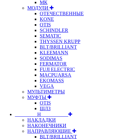
МК
МОДУЛИ
ОТЕЧЕСТВЕННЫЕ
KONE
OTIS
SCHINDLER
SEMATIC
THYSSEN KRUPP
BLT/BRILLIANT
KLEEMANN
SODIMAS
FERMATOR
FUJI ELECTRIC
MACPUARSA
EKOMASS
VEGA
МУЛЬТИМЕТРЫ
МУФТЫ
OTIS
ЩЛЗ
⠀⠀⠀⠀⠀⠀Н⠀⠀⠀⠀⠀⠀⠀
НАКЛАДКИ
НАКОНЕЧНИКИ
НАПРАВЛЯЮЩИЕ
BLT/BRILLIANT