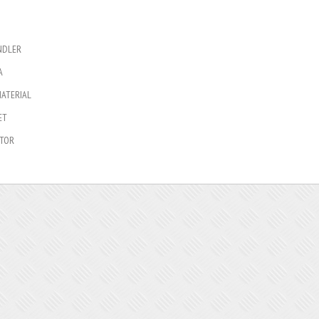
NDLER
A
MATERIAL
ET
TOR