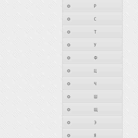
⠀⠀⠀⠀⠀⠀Р⠀⠀⠀⠀⠀⠀⠀
⠀⠀⠀⠀⠀⠀С⠀⠀⠀⠀⠀⠀⠀
⠀⠀⠀⠀⠀⠀Т⠀⠀⠀⠀⠀⠀⠀
⠀⠀⠀⠀⠀⠀У⠀⠀⠀⠀⠀⠀⠀
⠀⠀⠀⠀⠀⠀Ф⠀⠀⠀⠀⠀⠀⠀
⠀⠀⠀⠀⠀⠀Ц⠀⠀⠀⠀⠀⠀⠀
⠀⠀⠀⠀⠀⠀Ч⠀⠀⠀⠀⠀⠀⠀
⠀⠀⠀⠀⠀⠀Ш⠀⠀⠀⠀⠀⠀⠀
⠀⠀⠀⠀⠀⠀Щ⠀⠀⠀⠀⠀⠀⠀
⠀⠀⠀⠀⠀⠀Э⠀⠀⠀⠀⠀⠀⠀
⠀⠀⠀⠀⠀⠀Я⠀⠀⠀⠀⠀⠀⠀