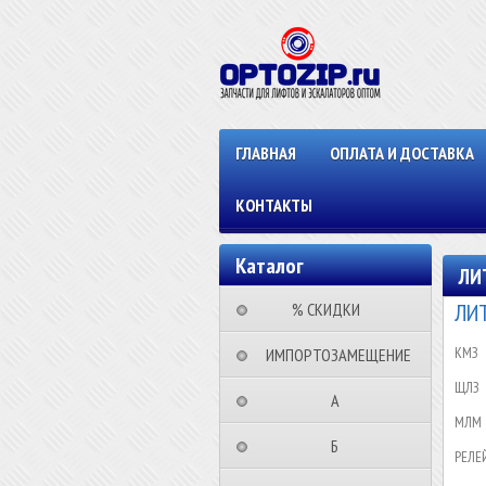
ГЛАВНАЯ
ОПЛАТА И ДОСТАВКА
КОНТАКТЫ
Каталог
ЛИ
ЛИ
⠀⠀⠀% СКИДКИ⠀⠀⠀⠀
КМЗ
⠀ИМПОРТОЗАМЕЩЕНИЕ
ЩЛЗ
⠀⠀⠀⠀⠀⠀А⠀⠀⠀⠀⠀⠀⠀
МЛМ
⠀⠀⠀⠀⠀⠀Б⠀⠀⠀⠀⠀⠀⠀
РЕЛЕ