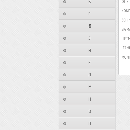
⠀⠀⠀⠀⠀⠀В⠀⠀⠀⠀⠀⠀⠀
OTIS
KONE
⠀⠀⠀⠀⠀⠀Г⠀⠀⠀⠀⠀⠀⠀
SCHI
⠀⠀⠀⠀⠀⠀Д⠀⠀⠀⠀⠀⠀⠀
SIGM
⠀⠀⠀⠀⠀⠀З⠀⠀⠀⠀⠀⠀⠀
LIFT
IZAM
⠀⠀⠀⠀⠀⠀И⠀⠀⠀⠀⠀⠀⠀
MONI
⠀⠀⠀⠀⠀⠀К⠀⠀⠀⠀⠀⠀⠀
⠀⠀⠀⠀⠀⠀Л⠀⠀⠀⠀⠀⠀⠀
⠀⠀⠀⠀⠀⠀М⠀⠀⠀⠀⠀⠀⠀
⠀⠀⠀⠀⠀⠀Н⠀⠀⠀⠀⠀⠀⠀
⠀⠀⠀⠀⠀⠀О⠀⠀⠀⠀⠀⠀⠀
⠀⠀⠀⠀⠀⠀П⠀⠀⠀⠀⠀⠀⠀