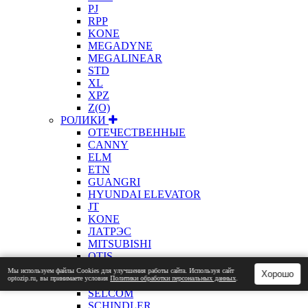
PJ
RPP
KONE
MEGADYNE
MEGALINEAR
STD
XL
XPZ
Z(О)
РОЛИКИ
ОТЕЧЕСТВЕННЫЕ
CANNY
ELM
ETN
GUANGRI
HYUNDAI ELEVATOR
JT
KONE
ЛАТРЭС
MITSUBISHI
OTIS
PRISMA
Мы используем файлы Сookies для улучшения работы сайта. Используя сайт
Хорошо
optozip.ru, вы принимаете условия
Политики обработки персональных данных
.
SEC
SELCOM
SCHINDLER