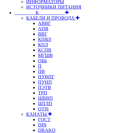
ИНФОРМАТОРЫ
ИСТОЧНИКИ ПИТАНИЯ
⠀⠀⠀⠀⠀⠀К⠀⠀⠀⠀⠀⠀⠀
КАБЕЛИ И ПРОВОДА
АВВГ
АПВ
ВВГ
КПВЛ
КПЛ
КСПВ
МГШВ
ОБЬ
П
ПВ
ПУВПГ
ПУНП
ПЭТВ
ТРП
ШВВП
ШТЛП
OTIS
КАНАТЫ
ГОСТ
DIN
DRAKO