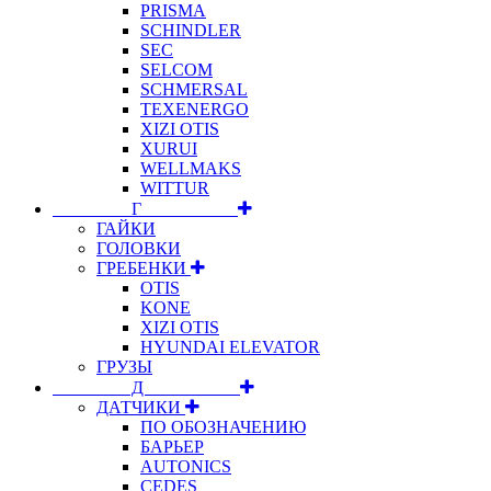
PRISMA
SCHINDLER
SEC
SELCOM
SCHMERSAL
TEXENERGO
XIZI OTIS
XURUI
WELLMAKS
WITTUR
⠀⠀⠀⠀⠀⠀Г⠀⠀⠀⠀⠀⠀⠀
ГАЙКИ
ГОЛОВКИ
ГРЕБЕНКИ
OTIS
KONE
XIZI OTIS
HYUNDAI ELEVATOR
ГРУЗЫ
⠀⠀⠀⠀⠀⠀Д⠀⠀⠀⠀⠀⠀⠀
ДАТЧИКИ
ПО ОБОЗНАЧЕНИЮ
БАРЬЕР
AUTONICS
CEDES