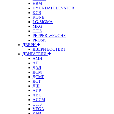
HBM
HYUNDAI ELEVATOR
KCB
KONE
LG-SIGMA
MKG
OTIS
PEPPERL+FUCHS
PROSIS
ДВЕРИ
ДВЕРИ БОСТВИГ
ДВИГАТЕЛИ
АМН
АН
ДАЛ
ДСМ
ДСМГ
ДСТ
ДШ
АИР
АИС
АИСМ
OTIS
VEGA
КМЗ