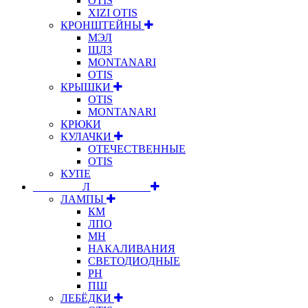
OTIS
XIZI OTIS
КРОНШТЕЙНЫ
МЭЛ
ЩЛЗ
MONTANARI
OTIS
КРЫШКИ
OTIS
MONTANARI
КРЮКИ
КУЛАЧКИ
ОТЕЧЕСТВЕННЫЕ
OTIS
КУПЕ
⠀⠀⠀⠀⠀⠀Л⠀⠀⠀⠀⠀⠀⠀
ЛАМПЫ
КМ
ЛПО
МН
НАКАЛИВАНИЯ
СВЕТОДИОДНЫЕ
РН
ПШ
ЛЕБЁДКИ