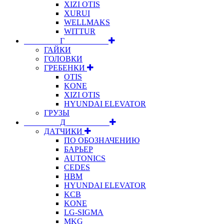
XIZI OTIS
XURUI
WELLMAKS
WITTUR
⠀⠀⠀⠀⠀⠀Г⠀⠀⠀⠀⠀⠀⠀
ГАЙКИ
ГОЛОВКИ
ГРЕБЕНКИ
OTIS
KONE
XIZI OTIS
HYUNDAI ELEVATOR
ГРУЗЫ
⠀⠀⠀⠀⠀⠀Д⠀⠀⠀⠀⠀⠀⠀
ДАТЧИКИ
ПО ОБОЗНАЧЕНИЮ
БАРЬЕР
AUTONICS
CEDES
HBM
HYUNDAI ELEVATOR
KCB
KONE
LG-SIGMA
MKG