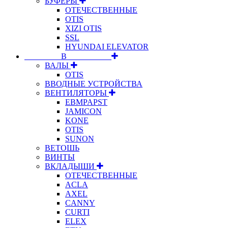
БУФЕРЫ
ОТЕЧЕСТВЕННЫЕ
OTIS
XIZI OTIS
SSL
HYUNDAI ELEVATOR
⠀⠀⠀⠀⠀⠀В⠀⠀⠀⠀⠀⠀⠀
ВАЛЫ
OTIS
ВВОДНЫЕ УСТРОЙСТВА
ВЕНТИЛЯТОРЫ
EBMPAPST
JAMICON
KONE
OTIS
SUNON
ВЕТОШЬ
ВИНТЫ
ВКЛАДЫШИ
ОТЕЧЕСТВЕННЫЕ
ACLA
AXEL
CANNY
CURTI
ELEX