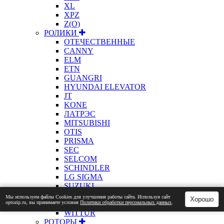
XL
XPZ
Z(О)
РОЛИКИ
ОТЕЧЕСТВЕННЫЕ
CANNY
ELM
ETN
GUANGRI
HYUNDAI ELEVATOR
JT
KONE
ЛАТРЭС
MITSUBISHI
OTIS
PRISMA
SEC
SELCOM
SCHINDLER
LG SIGMA
SUZUKI
XIZI OTIS
Мы используем файлы Сookies для улучшения работы сайта. Используя сайт
Хорошо
optozip.ru, вы принимаете условия
Политики обработки персональных данных
.
WELLMAKS
WITTUR
РОТОРЫ