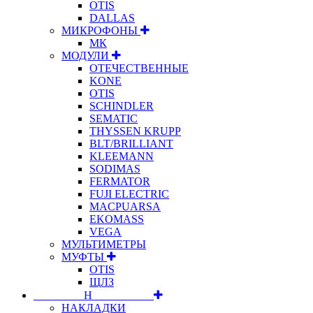
OTIS
DALLAS
МИКРОФОНЫ
МК
МОДУЛИ
ОТЕЧЕСТВЕННЫЕ
KONE
OTIS
SCHINDLER
SEMATIC
THYSSEN KRUPP
BLT/BRILLIANT
KLEEMANN
SODIMAS
FERMATOR
FUJI ELECTRIC
MACPUARSA
EKOMASS
VEGA
МУЛЬТИМЕТРЫ
МУФТЫ
OTIS
ЩЛЗ
⠀⠀⠀⠀⠀⠀Н⠀⠀⠀⠀⠀⠀⠀
НАКЛАДКИ